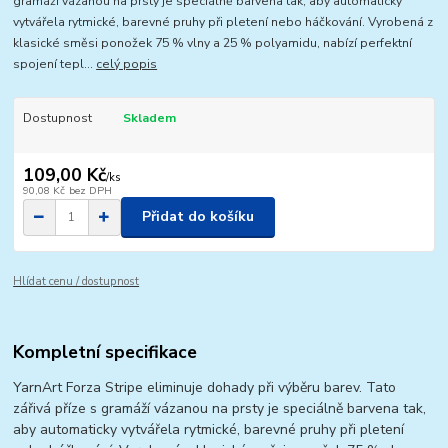
gramáží vázanou na prsty je speciálně barvena tak, aby automaticky
vytvářela rytmické, barevné pruhy při pletení nebo háčkování. Vyrobená z
klasické směsi ponožek 75 % vlny a 25 % polyamidu, nabízí perfektní
spojení tepl...
celý popis
Dostupnost
Skladem
109,00 Kč
/
ks
90,08 Kč
bez DPH
Přidat do košíku
Hlídat cenu / dostupnost
Kompletní specifikace
YarnArt Forza Stripe eliminuje dohady při výběru barev. Tato
zářivá příze s gramáží vázanou na prsty je speciálně barvena tak,
aby automaticky vytvářela rytmické, barevné pruhy při pletení