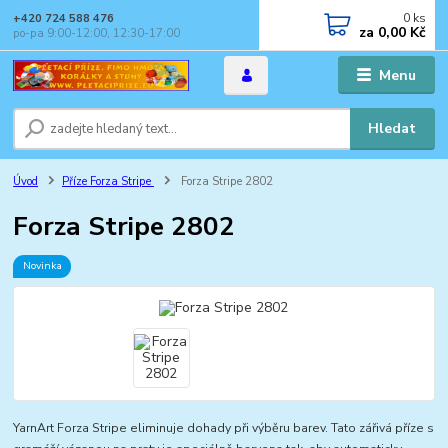
0
ks
+420 724 588 476
za
0,00 Kč
po-pa 9:00-12:00, 12:30-17:00
Menu
Hledat
Úvod
Příze Forza Stripe
Forza Stripe 2802
Forza Stripe 2802
Novinka
YarnArt Forza Stripe eliminuje dohady při výběru barev. Tato zářivá příze s