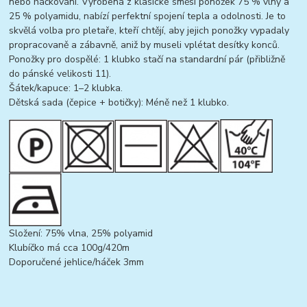
nebo háčkování. Vyrobená z klasické směsi ponožek 75 % vlny a
25 % polyamidu, nabízí perfektní spojení tepla a odolnosti. Je to
skvělá volba pro pletaře, kteří chtějí, aby jejich ponožky vypadaly
propracovaně a zábavně, aniž by museli vplétat desítky konců.
Ponožky pro dospělé: 1 klubko stačí na standardní pár (přibližně
do pánské velikosti 11).
Šátek/kapuce: 1–2 klubka.
Dětská sada (čepice + botičky): Méně než 1 klubko.
Složení: 75% vlna, 25% polyamid
Klubíčko má cca 100g/420m
Doporučené jehlice/háček 3mm